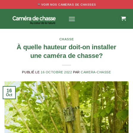
Passer
VOIR NOS CAMERAS DE CHASSES
au
contenu
CHASSE
À quelle hauteur doit-on installer
une caméra de chasse?
PUBLIÉ LE
16 OCTOBRE 2022
PAR
CAMERA-CHASSE
16
Oct