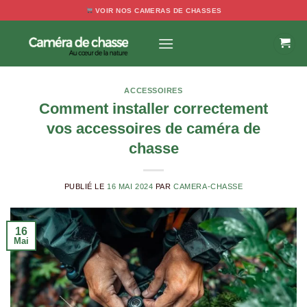
Passer
VOIR NOS CAMERAS DE CHASSES
au
contenu
ACCESSOIRES
Comment installer correctement
vos accessoires de caméra de
chasse
PUBLIÉ LE
16 MAI 2024
PAR
CAMERA-CHASSE
16
Mai